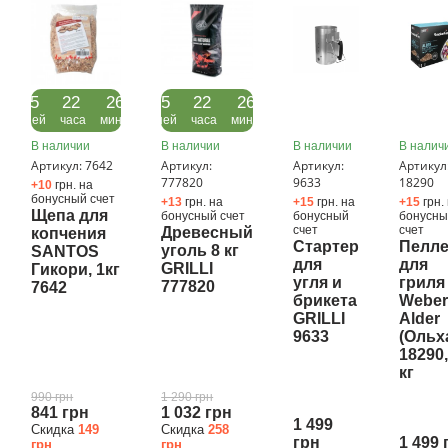
05
22
26
05
22
26
дней
часа
минут
дней
часа
минут
В наличии
В наличии
В наличии
В налич
Артикул: 7642
Артикул:
Артикул:
Артикул
777820
9633
18290
+10
грн. на
бонусный счет
+13
грн. на
+15
грн. на
+15
грн.
Щепа для
бонусный счет
бонусный
бонусн
счет
счет
Древесный
копчения
Стартер
Пелл
уголь 8 кг
SANTOS
для
для
GRILLI
Гикори, 1кг
угля и
гриля
777820
7642
брикета
Webe
GRILLI
Alder
9633
(Ольх
18290,
кг
990 грн
1 290 грн
841 грн
1 032 грн
1 499
Скидка
149
Скидка
258
грн
1 499 
грн
грн