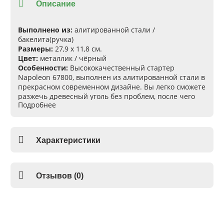
Описание
Выполнено из:
алитированной стали /
бакелита(ручка)
Размеры:
27,9 х 11,8 см.
Цвет:
металлик / чёрный
Особенности:
Высококачественный стартер
Napoleon 67800, выполнен из алитированной стали в
прекрасном современном дизайне. Вы легко сможете
разжечь древесный уголь без проблем, после чего
Подробнее
перенести его в гриль. Это позволит очень быстро
подготовить гриль для приготовления барбекю
блюд. Ручка сделана в удобной форме, она очень
удобна при хвате рукой и не нагревается во время
Характеристики
работы стартера. Но тем не менее, подготовьте
термо перчатки для работы со стартером Napoleon
67800, чтоб выполнить все рекомендуемые
требования техники безопасности. Это быстрый,
Отзывов (0)
эффективный и безопасный способ разжечь гриль.
Купить стартер для угля Napoleon 67800, Вы можете
в магазине с доставкой или самовывозом по лучшей
цене.