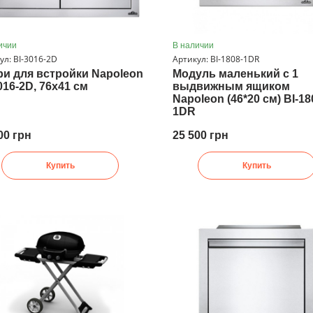
ичии
В наличии
ул: BI-3016-2D
Артикул: BI-1808-1DR
ри для встройки Napoleon
Модуль маленький с 1
016-2D, 76х41 см
выдвижным ящиком
Napoleon (46*20 см) BI-18
1DR
00 грн
25 500 грн
Купить
Купить