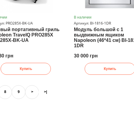
ичии
В наличии
ул: PRO285X-BK-UA
Артикул: BI-1816-1DR
овый портативный гриль
Модуль большой с 1
oleon TravelQ PRO285X
выдвижным ящиком
285X-BK-UA
Napoleon (46*41 см) BI-18
1DR
80 грн
30 000 грн
Купить
Купить
8
9
>
>|