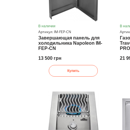
В наличии
В нал
Артикул: IM-FEP-CN
Артик
Завершающая панель для
Газ
холодильника Napoleon IM-
Trav
FEP-CN
PRO
13 500 грн
21 9
Купить