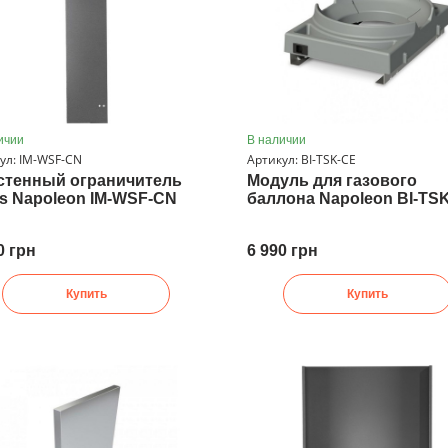
ичии
В наличии
ул: IM-WSF-CN
Артикул: BI-TSK-CE
стенный ограничитель
Модуль для газового
is Napoleon IM-WSF-CN
баллона Napoleon BI-TS
0 грн
6 990 грн
Купить
Купить