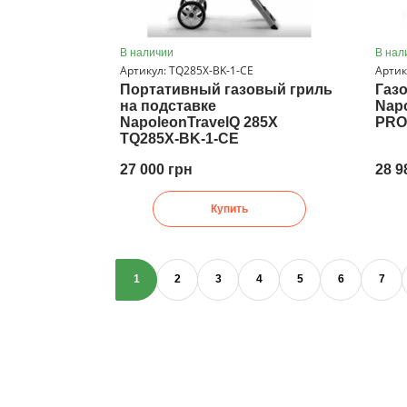
В наличии
В нал
Артикул: TQ285Х-BK-1-CE
Артик
Портативный газовый гриль
Газ
на подставке
Nap
NapoleonTravelQ 285Х
PRO
TQ285Х-BK-1-CE
27 000 грн
28 9
Купить
1
2
3
4
5
6
7