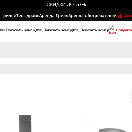
СКИДКИ ДО
-57%
 грилей
Тест-драйв
Аренда Гриля
Аренда обогревателей
Ак
 800
Показать номер
(098)
Показать номер
(050)
Показать номер
Получит