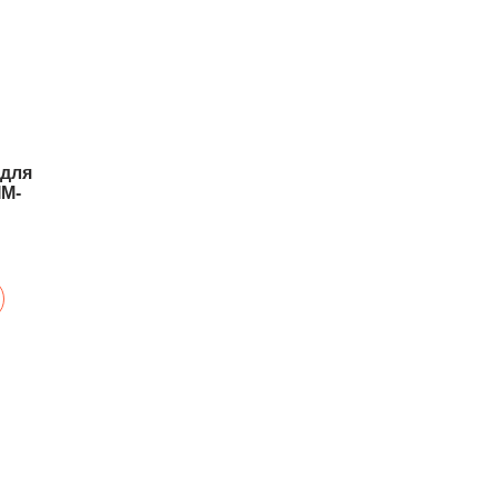
 для
IM-