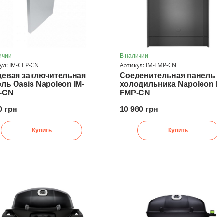
ичии
В наличии
ул: IM-CEP-CN
Артикул: IM-FMP-CN
цевая заключительная
Соеденительная панель
ль Oasis Napoleon IM-
холодильника Napoleon 
-CN
FMP-CN
0 грн
10 980 грн
Купить
Купить