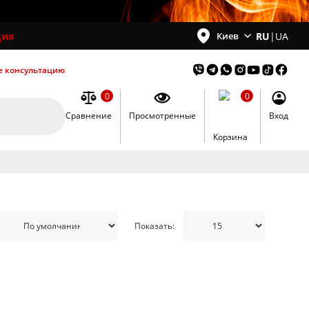
ция
RU
|
UA
Киев
е консультацию
0
0
Сравнение
Просмотренные
Вход
0
Корзина
Показать: