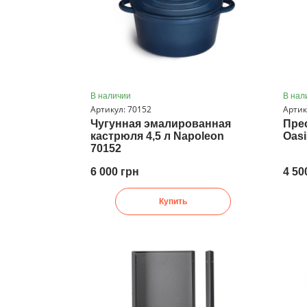
В наличии
В нал
Артикул: 70152
Артик
Чугунная эмалированная
Пре
кастрюля 4,5 л Napoleon
Oas
70152
6 000 грн
4 50
Купить