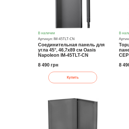
В наличии
В нал
Артикул: IM-45TLT-CN
Артик
Соединительная панель для
Тор
угла 45°, 46,7х89 см Oasis
пане
Napoleon IM-45TLT-CN
CEP
8 490 грн
8 49
Купить