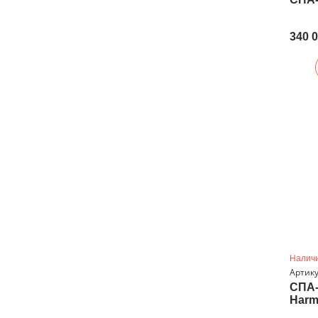
340 
Наличи
Артику
СПА-
Harm