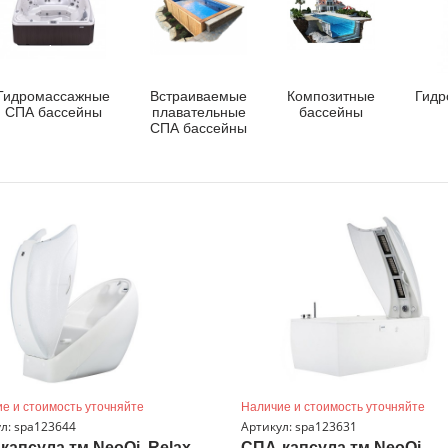
Гидромассажные
Встраиваемые
Композитные
Гидр
СПА бассейны
плавательные
бассейны
СПА бассейны
е и стоимость уточняйте
Наличие и стоимость уточняйте
л: spa123644
Артикул: spa123631
капсула тм NeoQi, Relax
СПА-капсула тм NeoQi,