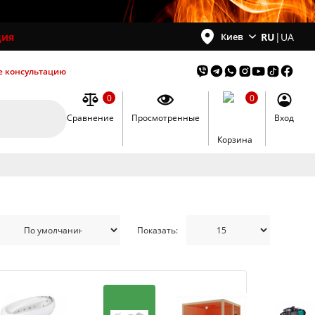
ция
RU
|
UA
Киев
е консультацию
0
0
Сравнение
Просмотренные
Вход
0
Корзина
Показать: