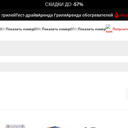
СКИДКИ ДО
-57%
 грилей
Тест-драйв
Аренда Гриля
Аренда обогревателей
Ак
 800
Показать номер
(098)
Показать номер
(050)
Показать номер
Получит