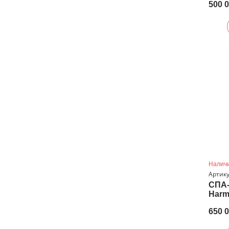
500 
Наличи
Артику
СПА-
Harm
650 