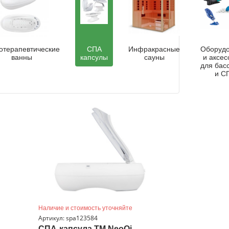
отерапевтические
СПА
Инфракрасные
Оборуд
ванны
капсулы
сауны
и аксес
для бас
и С
Наличие и стоимость уточняйте
Артикул: spa123584
СПА-капсула ТМ NeoQi,