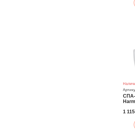
Наличи
Артику
СПА-
Harm
1 115