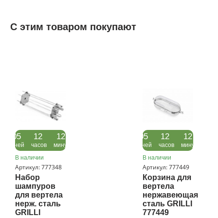
Купить быстро и выгодно вертел для гриля Napoleon
69232, можно в интернет-магазине .
С этим товаром покупают
05
12
12
05
12
12
дней
часов
минут
дней
часов
минут
В наличии
В наличии
Артикул: 777348
Артикул: 777449
Набор
Корзина для
шампуров
вертела
для вертела
нержавеющая
нерж. сталь
сталь GRILLI
GRILLI
777449