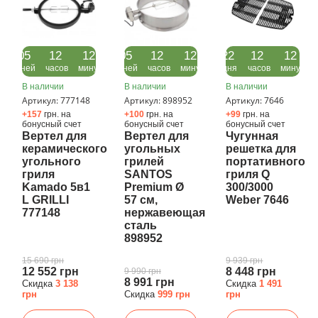
05
12
12
05
12
12
22
12
12
дней
часов
минут
дней
часов
минут
дня
часов
минут
В наличии
В наличии
В наличии
Артикул: 777148
Артикул: 898952
Артикул: 7646
+157
грн. на
+100
грн. на
+99
грн. на
бонусный счет
бонусный счет
бонусный счет
Вертел для
Вертел для
Чугунная
керамического
угольных
решетка для
угольного
грилей
портативного
гриля
SANTOS
гриля Q
Kamado 5в1
Premium Ø
300/3000
L GRILLI
57 см,
Weber 7646
777148
нержавеющая
сталь
898952
15 690 грн
9 939 грн
12 552 грн
8 448 грн
9 990 грн
8 991 грн
Скидка
3 138
Скидка
1 491
грн
Скидка
999 грн
грн