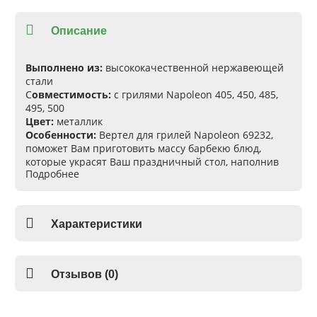
Описание
Выполнено из:
высококачественной нержавеющей
стали
С
овместимость:
с грилями Napoleon 405, 450, 485,
495, 500
Цвет:
металлик
Особенности:
Вертел для грилей Napoleon 69232,
поможет Вам приготовить массу барбекю блюд,
которые украсят Ваш праздничный стол, наполнив
Подробнее
воздух непревзойдённым ароматом. Готовя продукты
на вертеле, Вы получите нежные и сочные блюда.
Данный вертел, комплектуется четырьмя вилками из
нержавеющей стали для фиксации продуктов и
Характеристики
мощным мотором, внешне выполненный из
нержавеющей стали. С таким вертелом, Вы легко
накроете стол даже для большого количества гостей.
Подойдёт для использования в ресторанном
Отзывов (0)
барбекю бизнесе. Вертел легко устанавливается на
грили Napoleon. После приготовления блюд, он,
также, легко демонтируется с гриля и чистится.