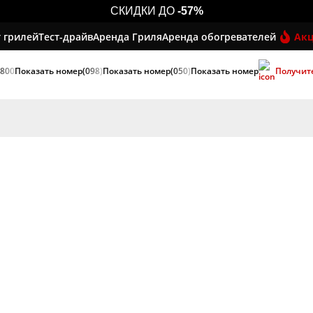
СКИДКИ ДО
-57%
 грилей
Тест-драйв
Аренда Гриля
Аренда обогревателей
Ак
 800
Показать номер
(098)
Показать номер
(050)
Показать номер
Получит