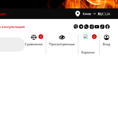
ция
RU
|
UA
Киев
е консультацию
0
0
Сравнение
Просмотренные
Вход
0
Корзина