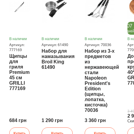
07
дне
В наличии
В наличии
В наличии
В н
Артикул:
Артикул: 61490
Артикул: 70036
Арт
777169
770
Набор для
Набор из 3-х
Щипцы
До
намазывания
предметов
для
пр
Broil King
из
гриля
кр
61490
нержавеющей
Premium
40
стали
45 см
GR
Napoleon
GRILLI
77
President's
777169
Edition
(щипцы,
лопатка,
кисточка)
70036
3 4
2 
684 грн
1 290 грн
3 360 грн
Ск
Купить
Купить
Купить