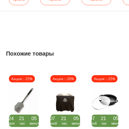
Похожие товары
Акция : -25%
Акция : -20%
Акция : -25%
24
21
05
07
21
05
07
21
05
дня
час
минут
дней
час
минут
дней
час
минут