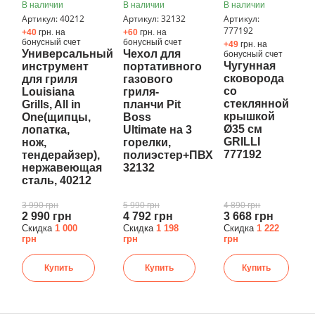
В наличии
В наличии
В наличии
Артикул: 40212
Артикул: 32132
Артикул:
777192
+40
грн. на
+60
грн. на
бонусный счет
бонусный счет
+49
грн. на
Универсальный
Чехол для
бонусный счет
Чугунная
инструмент
портативного
сковорода
для гриля
газового
со
Louisiana
гриля-
стеклянной
Grills, All in
планчи Pit
крышкой
One(щипцы,
Boss
Ø35 см
лопатка,
Ultimate на 3
GRILLI
нож,
горелки,
777192
тендерайзер),
полиэстер+ПВХ
нержавеющая
32132
сталь, 40212
3 990 грн
5 990 грн
4 890 грн
2 990 грн
4 792 грн
3 668 грн
Скидка
1 000
Скидка
1 198
Скидка
1 222
грн
грн
грн
Купить
Купить
Купить