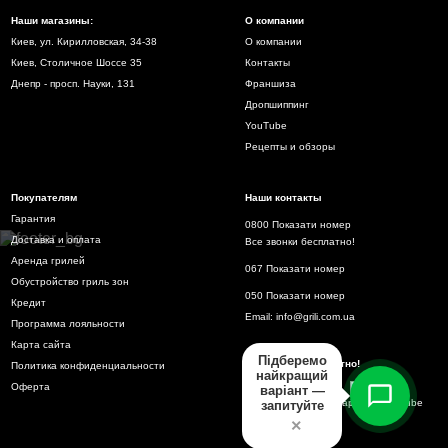
Наши магазины:
О компании
Киев, ул. Кирилловская, 34-38
О компании
Киев, Столичное Шоссе 35
Контакты
Днепр - просп. Науки, 131
Франшиза
Дропшиппинг
YouTube
Рецепты и обзоры
Покупателям
Наши контакты
Гарантия
0800 Показати номер
Доставка и оплата
Все звонки бесплатно!
Аренда грилей
067 Показати номер
Обустройство гриль зон
050 Показати номер
Кредит
Email:
info@grili.com.ua
Программа лояльности
Карта сайта
Підберемо
Все звонки бесплатно!
Политика конфиденциальности
найкращий
Оферта
варіант —
запитуйте
×