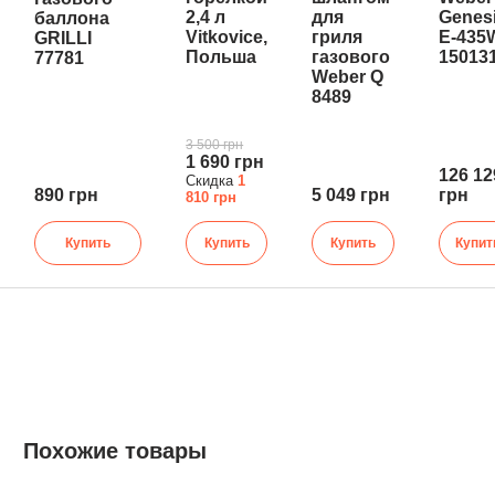
2,4 л
для
Genes
баллона
Vitkovice,
гриля
E-435
GRILLI
Польша
газового
15013
77781
Weber Q
8489
3 500 грн
1 690 грн
126 12
Скидка
1
890 грн
5 049 грн
грн
810 грн
Купить
Купить
Купить
Купит
Похожие товары