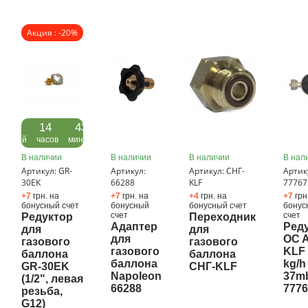
Акция : -20%
05
14
43
дней
часов
минуты
В наличии
В наличии
В наличии
В нал
Артикул: GR-
Артикул:
Артикул: СНГ-
Артик
30EK
66288
KLF
77767
+7
грн. на
+7
грн. на
+4
грн. на
+7
грн
бонусный счет
бонусный
бонусный счет
бонус
счет
счет
Редуктор
Переходник
Адаптер
Ред
для
для
для
OC A
газового
газового
газового
KLF 
баллона
баллона
баллона
kg/h
GR-30EK
СНГ-KLF
Napoleon
37m
(1/2", левая
66288
777
резьба,
G12)