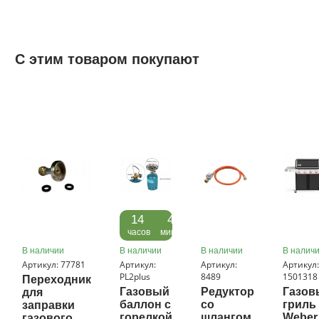
С этим товаром покупают
22
14
43
дня
часов
минуты
В наличии
В наличии
В наличии
В налич
Артикул: 77781
Артикул:
Артикул:
Артикул
PL2plus
8489
1501318
Переходник
Газовый
Редуктор
Газов
для
баллон с
со
гриль
заправки
горелкой
шлангом
Weber
газового