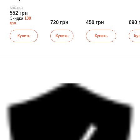
690 грн
552 грн
Скидка
138
720 грн
450 грн
690 
грн
Купить
Купить
Купить
Ку