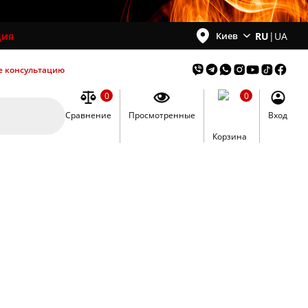
ция
RU
|
UA
Киев
е консультацию
0
0
Сравнение
Просмотренные
Вход
0
Корзина