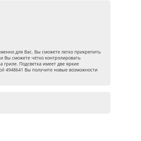
именно для Вас. Вы сможете легко прикрепить
у и Вы сможете чётко контролировать
а гриле. Подсветка имеет две яркие
oil 4948641 Вы получите новые возможности
 в магазине , который находится в Киеве, для
время.