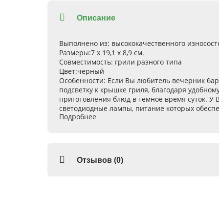
Описание
Выполнено из:
высококачественного износост
Размеры:
7 х 19,1 х 8,9 см.
Совместимость:
грили разного типа
Цвет:
черный
Особенности:
Если Вы любитель вечерник барб
подсветку к крышке гриля, благодаря удобном
приготовления блюд в темное время суток. У 
светодиодные лампы, питание которых обеспеч
Подробнее
для обеспечения подсветки рабочих зон гриля.
иногородних осуществляется доставка. Спеши
Отзывов (0)