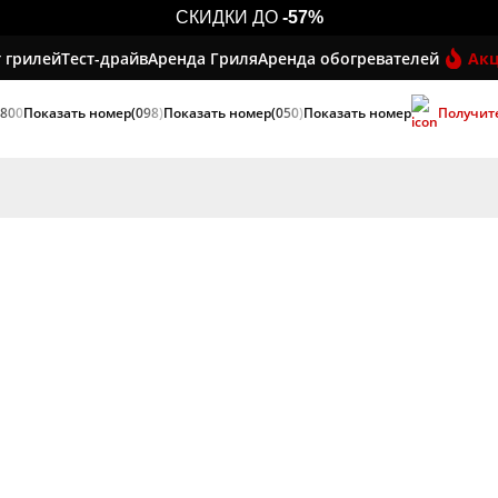
СКИДКИ ДО
-57%
 грилей
Тест-драйв
Аренда Гриля
Аренда обогревателей
Ак
 800
Показать номер
(098)
Показать номер
(050)
Показать номер
Получит