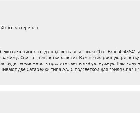
ойкого материала
екю вечеринок, тогда подсветка для гриля Char-Broil 4948641 
у зажиму. Свет от подсветки осветит Вам вся жарочную решетк
Вас будет возможность пролить свет в любую нужную Вам зону н
ивают две батарейки типа АА. С подсветкой для гриля Char-Br
 Купить подсветку Char-Broil 4948641 по доступной цене, можно
те обеспечить себе комфортное приготовление блюд в ночное 