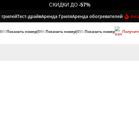
СКИДКИ ДО
-57%
 грилей
Тест-драйв
Аренда Гриля
Аренда обогревателей
Ак
 800
Показать номер
(098)
Показать номер
(050)
Показать номер
Получит