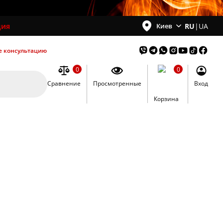
ция
RU
|
UA
Киев
е консультацию
0
0
Сравнение
Просмотренные
Вход
0
Корзина