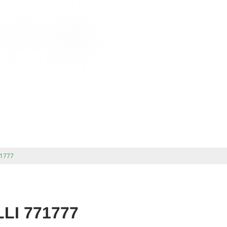
71777
LLI 771777