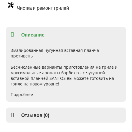
Чистка и ремонт грилей
Описание
Эмалированная чугунная вставная планча-
противень
Бесчисленные варианты приготовления на гриле и
максимальные ароматы барбекю - с чугунной
вставной планчей SANTOS вы можете готовить на
гриле на новом уровне!
Подробнее
Бургеры, жареный картофель, яичница-болтунья или
паэлья: на чугунной планче приготовится все, что
угодно. Вы можете обжарить стейк, креветки или
нарезанное мясо, а также пожарить нежное рыбное
Отзывов (0)
филе или целую рыбу. Благодаря конструкции
планчи закуски, готовящиеся на гриле, не
проваливаются сквозь решетки. Высота стенки