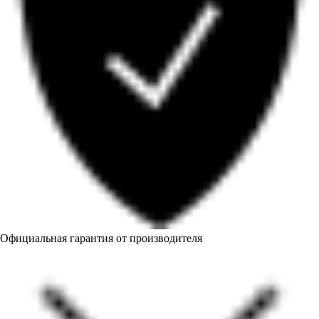
мытья посуды, но при необходимости можно
использовать и моющее средство.
• Не используйте абразивные щетки или губки для
защиты эмалевого покрытия.
• Не подходит для посудомоечных машин
Технические характеристики:
Материал: чугун
Размеры: 31,5 x 43,5 x 4,6 (ШхДхВ)
Вес: около 8,5 кг
Высота стенок: 4 см
Официальная гарантия от производителя