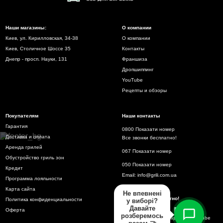
Наши магазины:
О компании
Киев, ул. Кирилловская, 34-38
О компании
Киев, Столичное Шоссе 35
Контакты
Днепр - просп. Науки, 131
Франшиза
Дропшиппинг
YouTube
Рецепты и обзоры
Покупателям
Наши контакты
Гарантия
0800 Показати номер
Доставка и оплата
Все звонки бесплатно!
Аренда грилей
067 Показати номер
Обустройство гриль зон
050 Показати номер
Кредит
Email:
info@grili.com.ua
Программа лояльности
Карта сайта
Не впевнені
Все звонки бесплатно!
Политика конфиденциальности
у виборі?
Давайте
Оферта
розберемось