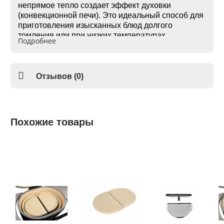
непрямое тепло создает эффект духовки
(конвекционной печи). Это идеальный способ для
приготовления изысканных блюд долгого
томления или при низких температурах,
Подробнее
совместно используя "голландскую духовку".
Отсекатель жара
для гриля Big Green Egg mini MAX PSMX
можно использовать в сочетании с керамическим
Отзывов (0)
камнем для выпекания самого вкусного хлеба и
пиццы с хрустящей корочкой.
Похожие товары