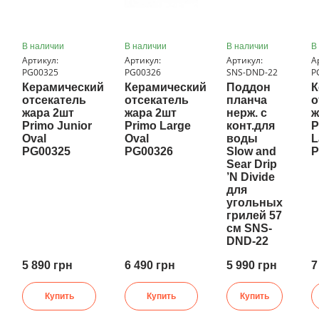
В наличии
В наличии
В наличии
В
Артикул:
Артикул:
Артикул:
А
PG00325
PG00326
SNS-DND-22
P
Керамический
Керамический
Поддон
К
отсекатель
отсекатель
планча
о
жара 2шт
жара 2шт
нерж. с
ж
Primo Junior
Primo Large
конт.для
P
Oval
Oval
воды
L
PG00325
PG00326
Slow and
P
Sear Drip
’N Divide
для
угольных
грилей 57
см SNS-
DND-22
5 890 грн
6 490 грн
5 990 грн
7
Купить
Купить
Купить