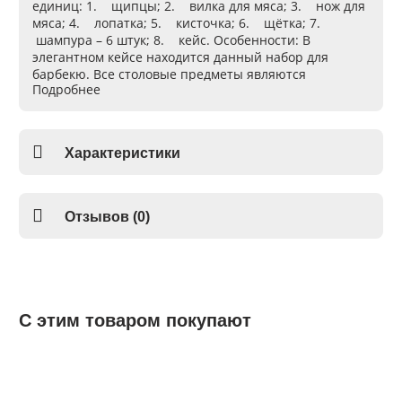
единиц:
1
. щипцы;
2
. вилка для мяса;
3
. нож для
мяса;
4
. лопатка;
5
. кисточка;
6
. щётка;
7
.
шампура – 6 штук;
8
. кейс.
Особенности
: В
элегантном кейсе находится данный набор для
барбекю. Все столовые предметы являются
Подробнее
безопасными, функциональными и обладают
отменным качеством. Комплект для барбекю в кейсе
можно подарить другу или родственнику. Его
используют как начинающие повара, так и
Характеристики
профессионалы. Поверхность инструментов
полированная и гигиеническая. Удобные ручки
позволяют готовить барбекю с удовольствием. Кейс
компактный, много места не занимает, поэтому
Отзывов (0)
транспортировать его не сложно. В интернет-
магазине этот качественный красивый набор для
барбекю можно купить по выгодной для Вас цене.
С этим товаром покупают