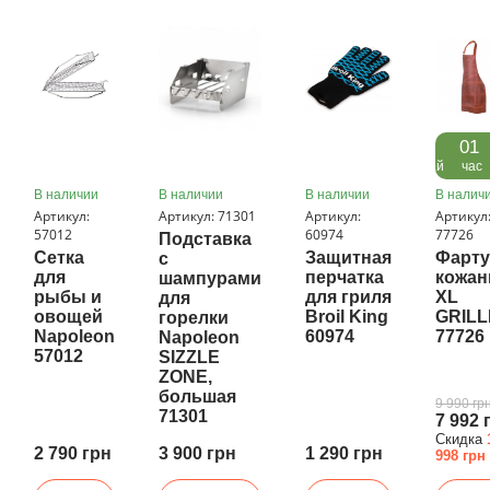
06
01
дней
час
В наличии
В наличии
В наличии
В налич
Артикул:
Артикул: 71301
Артикул:
Артикул
57012
60974
77726
Подставка
Сетка
Защитная
Фарту
с
для
перчатка
кожа
шампурами
рыбы и
для гриля
XL
для
овощей
Broil King
GRILL
горелки
Napoleon
60974
77726
Napoleon
57012
SIZZLE
ZONE,
большая
9 990 гр
71301
7 992 
Скидка
2 790 грн
3 900 грн
1 290 грн
998 грн