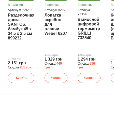
В наличии
В наличии
В наличии
В 
Артикул: 899232
Артикул: 6207
Артикул:
Ар
733540
Разделочная
Лопатка
К
Выносной
доска
скребок
и
цифровой
SANTOS,
для
д
термометр
бамбук 45 х
планчи
(
GRILLI
34,5 х 2,5 см
Weber 6207
щ
733540
899232
B
1 769 грн
1 990 грн
1 329 грн
1 294 грн
2 390 грн
2 
2 151 грн
1
Скидка
440
Скидка
696
Скидка
239 грн
грн
грн
С
Купить
Купить
Купить