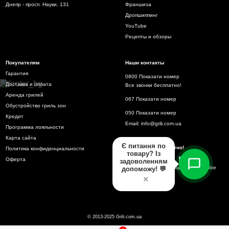
Днепр - просп. Науки, 131
Франшиза
Дропшиппинг
YouTube
Рецепты и обзоры
Покупателям
Наши контакты
Гарантия
0800 Показати номер
Доставка и оплата
Все звонки бесплатно!
Аренда грилей
067 Показати номер
Обустройство гриль зон
050 Показати номер
Кредит
Email:
info@grili.com.ua
Программа лояльности
Карта сайта
Є питання по
Все звонки бесплатно!
Политика конфиденциальности
товару? Із
Оферта
задоволенням
допоможу! 💬
×
© 2013-2025 Grili.com.ua