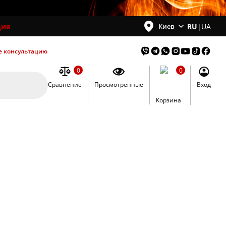
ция
RU
|
UA
Киев
е консультацию
0
0
Сравнение
Просмотренные
Вход
0
Корзина