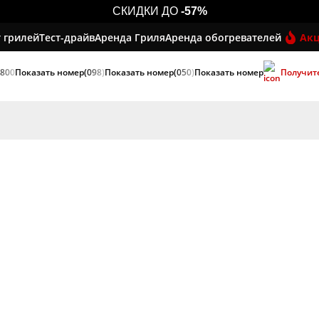
СКИДКИ ДО
-57%
 грилей
Тест-драйв
Аренда Гриля
Аренда обогревателей
Ак
 800
Показать номер
(098)
Показать номер
(050)
Показать номер
Получит