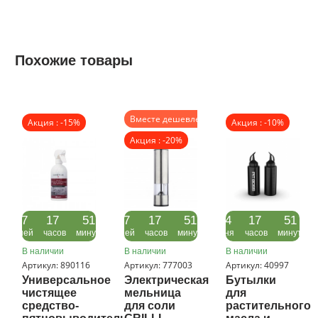
Похожие товары
Вместе дешевле
Акция : -15%
Акция : -10%
Акция : -20%
07
17
51
07
17
51
24
17
51
дней
часов
минута
дней
часов
минута
дня
часов
минута
В наличии
В наличии
В наличии
Артикул: 890116
Артикул: 777003
Артикул: 40997
Универсальное
Электрическая
Бутылки
чистящее
мельница
для
средство-
для соли
растительного