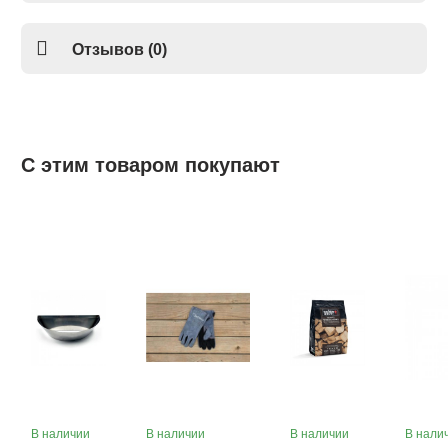
Пьезо зажигалке имеет свой собственный патент,
ресурс пьезозажигания гарантирует 100000 ударов.
Купить простую и безопасную зажигалку Maverick BL-
Отзывов (0)
02, можно в магазине
С этим товаром покупают
В наличии
В наличии
В наличии
В нали