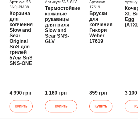
Артикул: SB-
Артикул: SNS-GLV
Артикул:
Артику
SN0J-PMB8
17619
Термостойкие
Коче
Корзина
Бруски
кожаные
XL Bi
для
для
рукавицы
Egg
копчения
копчения
для гриля
(ATXL
Slow and
Гикори
Slow and
Sear
Weber
Sear SNS-
Original
17619
GLV
SnS для
грилей
57см SnS
SNS-ONE
4 990 грн
1 160 грн
859 грн
3 100
Купить
Купить
Купить
К