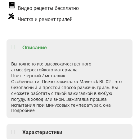
Видео рецепты бесплатно
Чистка и ремонт грилей
Описание
Выполнено из
: высококачественного
атмосферостойкого материала
Цвет
: черный / металлик
Особенности
: Пьезо-зажигалка Maverick BL-02 - это
безопасный и простой способ разжечь гриль. Вы
сможете работать с такой зажигалкой в любую
погуду, в холод или зной. Зажигалка прошла
испытания при минусовых температурах, она
Подробнее
разжигает всё виды горючих газов. Длинный щуп
зажигалки обеспечивает безопасность рукам, это
более безопасный розжиг чем при использовании
спичек и обычных зажигалок. Такой зажигалкой Вы
Характеристики
легко зажжете газовый гриль, плиту или духовку.