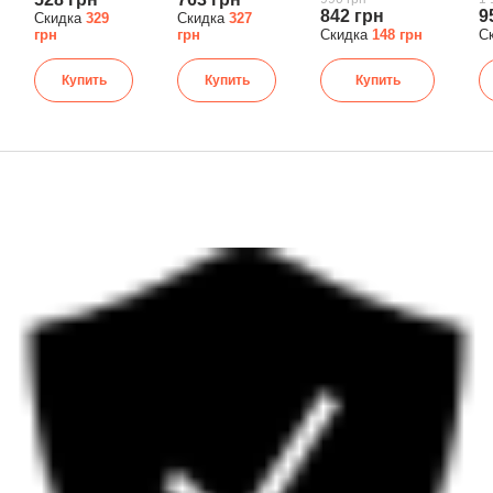
842 грн
9
Скидка
329
Скидка
327
грн
грн
Скидка
148 грн
С
Купить
Купить
Купить