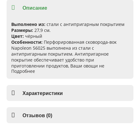
Описание
Выполнено из:
стали с антипригарным покрытием
Размеры:
27,9 см.
Цвет:
чёрный
Особенности:
Перфорированная сковорода-вок
Napoleon 56025 выполнена из стали с
антипригарным покрытием. Антипригарное
покрытие обеспечивает удобство при
приготовлении продуктов, Ваши овощи не
Подробнее
прилипнут к основе. С такой сковородкой-вок, Вы
повысите свой опыт работы с грилем и приготовите
индивидуальные барбекю блюда. Для удобной
транспортировки, Napoleon 56025 оснащён двумя
Характеристики
ручками. Во время приготовления блюд на гриле,
рекомендуется использовать перчатки для гриля, так
как сковорода-вок нагревается. Проверьте своё
мастерство приготовления овощных блюд на гриле
Отзывов (0)
со сковородой-вок Napoleon 56025. Купить
перфорированную сковороду-вок Napoleon 56025, Вы
можете в магазине с доставкой в любой город нашей
страны.