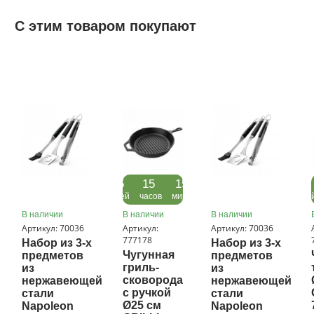
С этим товаром покупают
05
15
15
05
дней
часов
минут
дне
В наличии
В наличии
В наличии
Артикул: 70036
Артикул:
Артикул: 70036
777178
Набор из 3-х
Набор из 3-х
Чугунная
предметов
предметов
гриль-
из
из
сковорода
нержавеющей
нержавеющей
с ручкой
стали
стали
Ø25 см
Napoleon
Napoleon