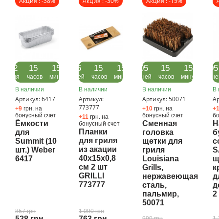
Акция : -38%
Акция : -30%
Акция : -15%
22
15
15
05
15
15
05
15
15
05
дня
часов
минут
дней
часов
минут
дней
часов
минут
дне
В наличии
В наличии
В наличии
В 
Артикул: 6417
Артикул:
Артикул: 50071
Ар
773777
+9
грн. на
+10
грн. на
+
бонусный счет
бонусный счет
бо
+11
грн. на
Ёмкости
Сменная
Н
бонусный счет
Планки
для
головка
б
для гриля
Summit (10
щетки для
с
из акации
шт.) Weber
гриля
S
40x15x0,8
6417
Louisiana
щ
см 2 шт
Grills,
к
GRILLI
нержавеющая
д
773777
сталь,
д
пальмир,
2
50071
857 грн
1 090 грн
528 грн
763 грн
990 грн
1 