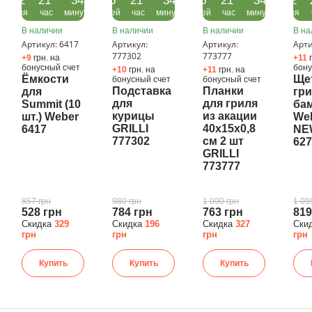
22
21
34
05
21
34
05
21
34
22
дня
час
минуты
дней
час
минуты
дней
час
минуты
дня
В наличии
В наличии
В наличии
В на
Артикул: 6417
Артикул:
Артикул:
Арти
777302
773777
+9
грн. на
+11
бонусный счет
бону
+10
грн. на
+11
грн. на
Ёмкости
Ще
бонусный счет
бонусный счет
Подставка
Планки
для
гри
для
для гриля
Summit (10
бам
курицы
из акации
шт.) Weber
We
GRILLI
40x15x0,8
6417
NE
777302
см 2 шт
62
GRILLI
773777
857 грн
980 грн
1 090 грн
1 09
528 грн
784 грн
763 грн
819
Скидка
329
Скидка
196
Скидка
327
Ски
грн
грн
грн
грн
Купить
Купить
Купить