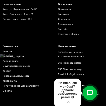
Наши магазины:
О компании
Киев, ул. Кирилловская, 34-38
О компании
Киев, Столичное Шоссе 35
Контакты
Днепр - просп. Науки, 131
Франшиза
Дропшиппинг
YouTube
Рецепты и обзоры
Покупателям
Наши контакты
Гарантия
0800 Показати номер
Доставка и оплата
Все звонки бесплатно!
Аренда грилей
067 Показати номер
Обустройство гриль зон
050 Показати номер
Кредит
Email:
info@grili.com.ua
Программа лояльности
Карта сайта
Не впевнені
Все звонки бесплатно!
Политика конфиденциальности
у виборі?
Давайте
Оферта
розберемось
разом 🤝
×