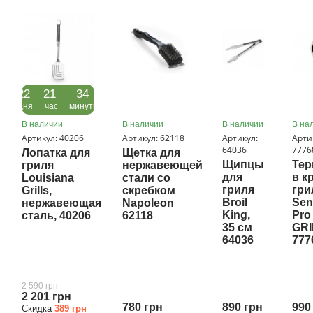
Вилка с термометром для определения прожарки
мяса GRILI 77722 станет не заменимым дополнением,
после того как Вы хоть раз попробуеете ее вделе.
Купить
Вилку с термометром для определения прожарки
мяса GRILI 77722 с бесплатной доставкой по всей
Украине Вы сможите в магазине
22
21
34
дня
час
минуты
В наличии
В наличии
В наличии
В на
Артикул: 40206
Артикул: 62118
Артикул:
Арти
64036
7776
Лопатка для
Щетка для
Щипцы
Те
гриля
нержавеющей
для
в к
Louisiana
стали со
гриля
гри
Grills,
скребком
Broil
Sen
нержавеющая
Napoleon
King,
Pro
сталь, 40206
62118
35 см
GRI
64036
777
2 590 грн
2 201 грн
780 грн
890 грн
990
Скидка
389 грн