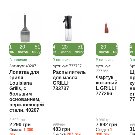
21
20
51
04
20
51
04
20
51
04
день
часов
минута
дня
часов
минута
дня
часов
минута
дня
В наличии
В наличии
В наличии
В 
Артикул: 40207
Артикул: 733737
Артикул:
Ар
777266
Лопатка для
Распылитель
Щ
Фартук
гриля
для масла
п
кожаный
Louisiana
GRILLI
к
L GRILLI
Grills, с
733737
н
777266
большим
ст
основанием,
7
нержавеющей
стали, 40207
3 590 грн
9 990 грн
2 290 грн
7 992 грн
690 грн
39
483 грн
31
Скидка
1 300
Скидка
1
грн
Скидка
207 грн
998 грн
Ск