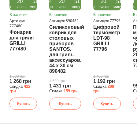
04
20
51
04
20
51
04
20
51
04
дня
часов
минута
дня
часов
минута
дня
часов
минута
дня
В наличии
В наличии
В наличии
В 
Артикул:
Артикул: 890482
Артикул: 77796
Ар
777480
Силиконовый
Цифровой
П
Фонарик
коврик для
термометр
м
для гриля
столовых
LDT-98
ч
GRILLI
приборов
GRILLI
д
777480
SANTOS,
77796
р
для гриль-
2
аксессуаров,
с
44 х 30 см
7
890482
1 690 грн
1 490 грн
1 268 грн
1 192 грн
1 590 грн
1 
1 431 грн
9
Скидка
422
Скидка
298
грн
Скидка
159 грн
грн
С
Купить
Купить
Купить