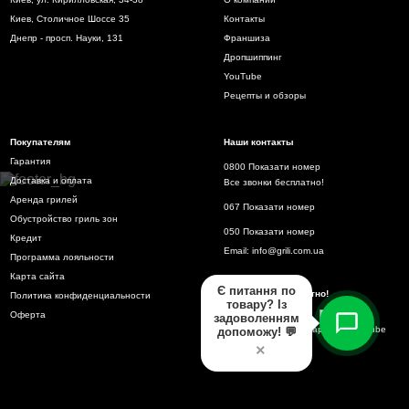
Киев, Столичное Шоссе 35
Контакты
Днепр - просп. Науки, 131
Франшиза
Дропшиппинг
YouTube
Рецепты и обзоры
Покупателям
Наши контакты
Гарантия
0800 Показати номер
Доставка и оплата
Все звонки бесплатно!
Аренда грилей
067 Показати номер
Обустройство гриль зон
050 Показати номер
Кредит
Email:
info@grili.com.ua
Программа лояльности
Карта сайта
Є питання по
Все звонки бесплатно!
Политика конфиденциальности
товару? Із
Оферта
задоволенням
допоможу! 💬
×