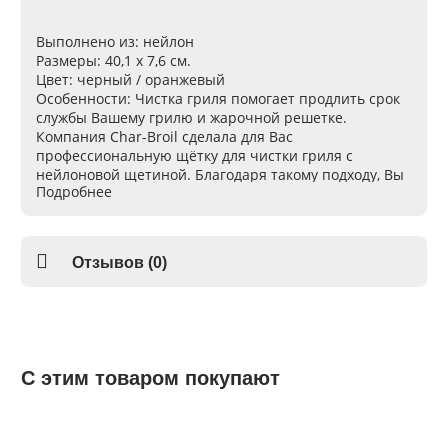
Выполнено из:
нейлон
Размеры:
40,1 х 7,6 см.
Цвет:
черный / оранжевый
Особенности:
Чистка гриля помогает продлить срок
службы Вашему грилю и жарочной решетке.
Компания Char-Broil сделала для Вас
профессиональную щётку для чистки гриля с
нейлоновой щетиной. Благодаря такому подходу, Вы
Подробнее
можете смело чистить любой вид жарочных решёток,
даже с фарфоровым напылением. Щетинки легко
проникают в каждый участок жарочной решетки,
максимально очищая её. Верхняя часть щётки имеет
Отзывов (0)
металлический скребок, который очистит более
грубые загрязнения. Ручка щётки Char-Broil 8366896
очень удобная, она имеет выгнутую эргономичную
форму. Длина щетки составляет 40 см., это очень
положительно сказывается при чистке. Купить щётку
Char-Broil 8366896 Вы можете на сайте магазина с
С этим товаром покупают
доставкой по всей Украине.