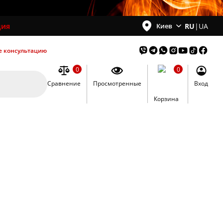
ция
RU
|
UA
Киев
е консультацию
0
0
Сравнение
Просмотренные
Вход
0
Корзина