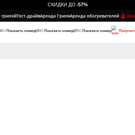
СКИДКИ ДО
-57%
 грилей
Тест-драйв
Аренда Гриля
Аренда обогревателей
Ак
 800
Показать номер
(098)
Показать номер
(050)
Показать номер
Получит