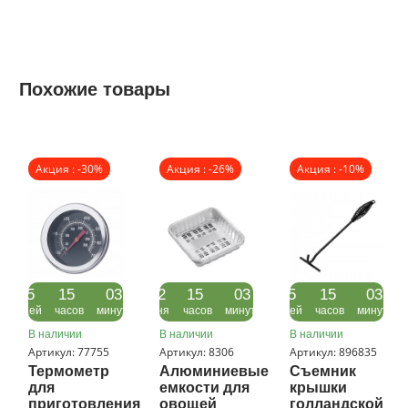
Похожие товары
Акция : -30%
Акция : -26%
Акция : -10%
05
15
03
22
15
03
05
15
03
дней
часов
минуты
дня
часов
минуты
дней
часов
минуты
В наличии
В наличии
В наличии
Артикул: 77755
Артикул: 8306
Артикул: 896835
Термометр
Алюминиевые
Съемник
для
емкости для
крышки
приготовления
овощей
голландской