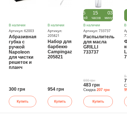
05
15
03
05
дней
часов
минуты
дней
В наличии
В наличии
В наличии
В
Артикул: 62003
Артикул:
Артикул: 733737
А
205821
7
Абразивная
Распылитель
Набор для
Ф
губка с
для масла
барбекю
ручкой
GRILLI
Campingaz
L
Napoleon
733737
205821
7
для чистки
решеток и
планч
9
7
690 грн
483 грн
С
300 грн
954 грн
Скидка
207 грн
9
Купить
Купить
Купить