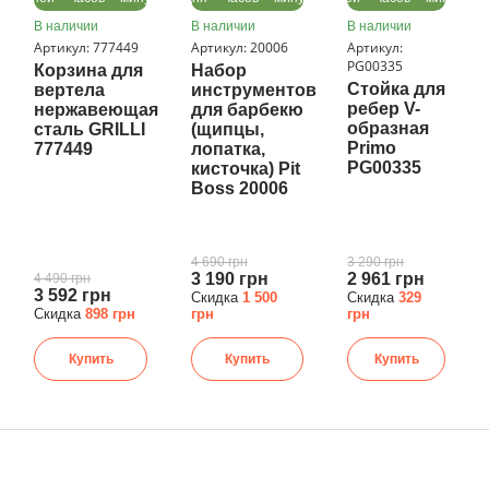
В наличии
В наличии
В наличии
Артикул: 777449
Артикул: 20006
Артикул:
PG00335
Корзина для
Набор
Стойка для
вертела
инструментов
ребер V-
нержавеющая
для барбекю
образная
сталь GRILLI
(щипцы,
Primo
777449
лопатка,
PG00335
кисточка) Pit
Boss 20006
4 690 грн
3 290 грн
3 190 грн
2 961 грн
4 490 грн
3 592 грн
Скидка
1 500
Скидка
329
Скидка
898 грн
грн
грн
Купить
Купить
Купить