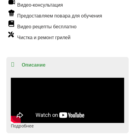
Видео-консультация
Предоставляем повара для обучения
Видео рецепты бесплатно
Чистка и ремонт грилей
Описание
Подробнее
Выполнено из
: высококачественной стали с
керамическим покрытием
Размеры, см.
: 45,7 х 43 х