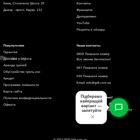
Киев, Столичное Шоссе 35
Контакты
Днепр - просп. Науки, 131
Франшиза
Дропшиппинг
YouTube
Рецепты и обзоры
Покупателям
Наши контакты
Гарантия
0800 Показати номер
Доставка и оплата
Все звонки бесплатно!
Аренда грилей
067 Показати номер
Обустройство гриль зон
050 Показати номер
Кредит
Email:
info@grili.com.ua
Программа лояльности
Карта сайта
Підберемо
Все звонки бесплатно!
Политика конфиденциальности
найкращий
Оферта
варіант —
запитуйте
×
© 2013-2025 Grili.com.ua