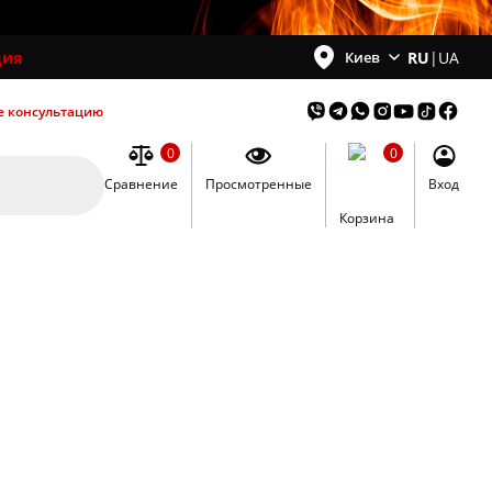
ция
RU
|
UA
Киев
е консультацию
0
0
Сравнение
Просмотренные
Вход
0
Корзина