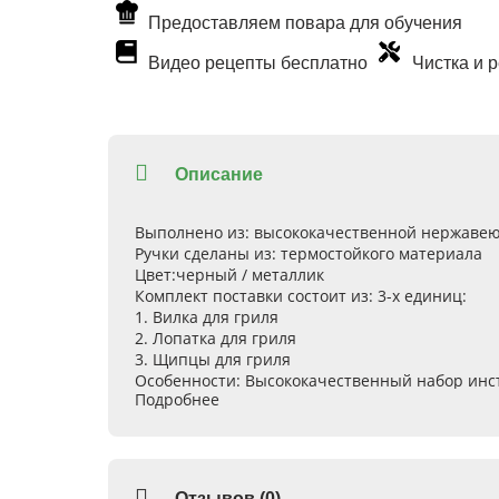
Предоставляем повара для обучения
Видео рецепты бесплатно
Чистка и 
Описание
Выполнено из:
высококачественной нержаве
Ручки сделаны из:
термостойкого материала
Цвет:
черный / металлик
Комплект поставки состоит из:
3-х единиц:
1.
Вилка для гриля
2.
Лопатка для гриля
3.
Щипцы для гриля
Особенности:
Высококачественный набор инстр
Подробнее
инструмента, чаще всего использующиеся пр
термостойким материалов в местах обхвата р
для подвешивания их на гриля, что очень уд
получать изумительно вкусные ароматные блюд
ценам.
Отзывов (0)