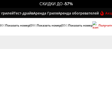
СКИДКИ ДО
-57%
 грилей
Тест-драйв
Аренда Гриля
Аренда обогревателей
Ак
 800
Показать номер
(098)
Показать номер
(050)
Показать номер
Получит