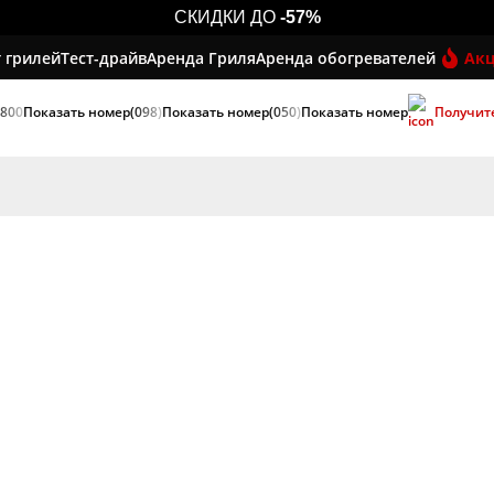
СКИДКИ ДО
-57%
 грилей
Тест-драйв
Аренда Гриля
Аренда обогревателей
Ак
 800
Показать номер
(098)
Показать номер
(050)
Показать номер
Получит