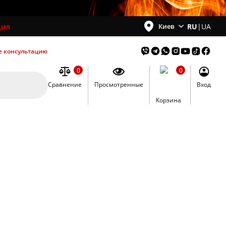
ция
RU
|
UA
Киев
е консультацию
0
0
Сравнение
Просмотренные
Вход
0
Корзина