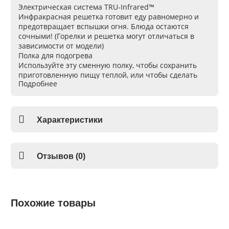
Электрическая система TRU-Infrared™
Инфракрасная решетка готовит еду равномерно и
предотвращает вспышки огня. Блюда остаются
сочными! (Горелки и решетка могут отличаться в
зависимости от модели)
Полка для подогрева
Используйте эту сменную полку, чтобы сохранить
приготовленную пищу теплой, или чтобы сделать
Подробнее
хлебные тосты.
Встроенный в крышку датчик температуры
Следите за разогревом и контролируйте
температуру под крышкой гриля.
Характеристики
Колеса
Колеса для ручного перемещения гриля.
Решетка с фарфоровым покрытием
Прочная стальная решетка с фарфоровым
Отзывов (0)
антикоррозийным покрытием, позволяет
качественно приготовить еду и легко поддается
чистке.
Гарантия
2 года гарантии на крышку и основу гриля. 1 год
Похожие товары
гарантии на другие детали включая электрические
детали.