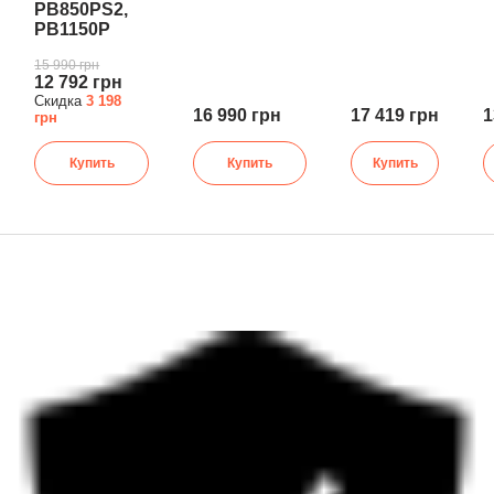
PB850PS2,
PB1150P
15 990 грн
12 792 грн
Скидка
3 198
16 990 грн
17 419 грн
1
грн
Купить
Купить
Купить