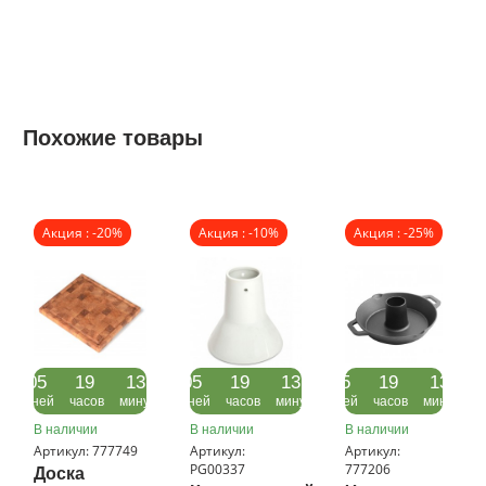
Похожие товары
Акция : -20%
Акция : -10%
Акция : -25%
05
19
13
05
19
13
05
19
13
дней
часов
минут
дней
часов
минут
дней
часов
минут
д
В наличии
В наличии
В наличии
Артикул: 777749
Артикул:
Артикул:
PG00337
777206
Доска