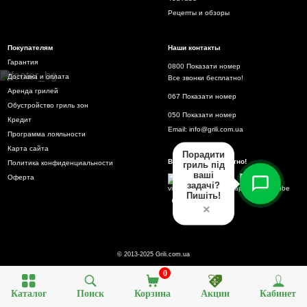
Рецепты и обзоры
Покупателям
Наши контакты
Гарантия
0800 Показати номер
Доставка и оплата
Все звонки бесплатно!
Аренда грилей
067 Показати номер
Обустройство гриль зон
050 Показати номер
Кредит
Email:
info@grili.com.ua
Программа лояльности
Карта сайта
Порадити
Все звонки бесплатно!
Политика конфиденциальности
гриль під
ваші
Оферта
задачі?
Пишіть!
×
© 2013-2025 Grili.com.ua
0
Каталог
Поиск
Корзина
Акции
Кабинет