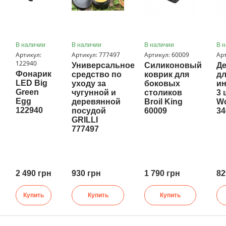
В наличии
В наличии
В наличии
В 
Артикул:
Артикул: 777497
Артикул: 60009
Ар
122940
Универсальное
Силиконовый
Д
Фонарик
средство по
коврик для
д
LED Big
уходу за
боковых
и
Green
чугунной и
столиков
3 
Egg
деревянной
Broil King
W
122940
посудой
60009
34
GRILLI
777497
2 490 грн
930 грн
1 790 грн
82
Купить
Купить
Купить